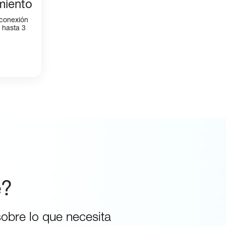
miento
 conexión
y hasta 3
e?
obre lo que necesita