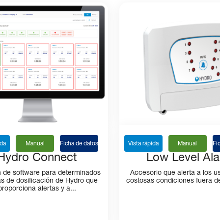
ida
Manual
Ficha de datos
Vista rápida
Manual
Fi
Hydro Connect
Low Level Al
n de software para determinados
Accesorio que alerta a los u
s de dosificación de Hydro que
costosas condiciones fuera d
proporciona alertas y a...