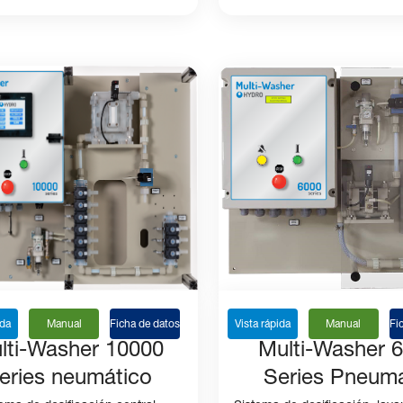
ida
Manual
Ficha de datos
Vista rápida
Manual
Fi
lti-Washer 10000
Multi-Washer 
eries neumático
Series Pneuma