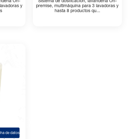
Evoclean
andería On-
Sistema de dosificación, lavandería On-
lavadoras y
premise, multimáquina para 3 lavadoras y
os
hasta 8 productos qu...
cha de datos