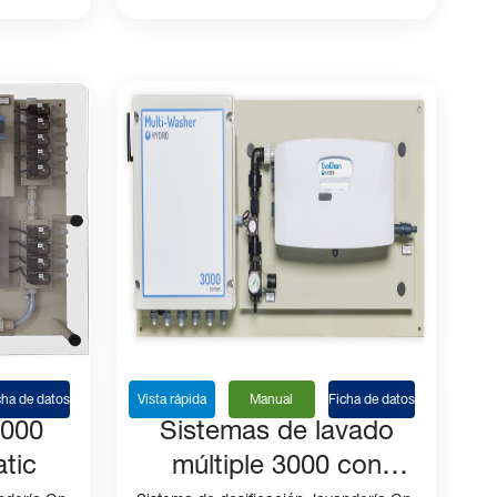
cha de datos
Vista rápida
Manual
Ficha de datos
6000
Sistemas de lavado
tic
múltiple 3000 con