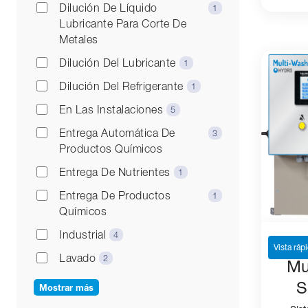
Dilución De Líquido
1
Lubricante Para Corte De
Metales
Dilución Del Lubricante
1
Dilución Del Refrigerante
1
En Las Instalaciones
5
Entrega Automática De
3
Productos Químicos
Entrega De Nutrientes
1
Entrega De Productos
1
Químicos
Industrial
4
Vista ráp
Lavado
2
Mu
S
Mostrar más