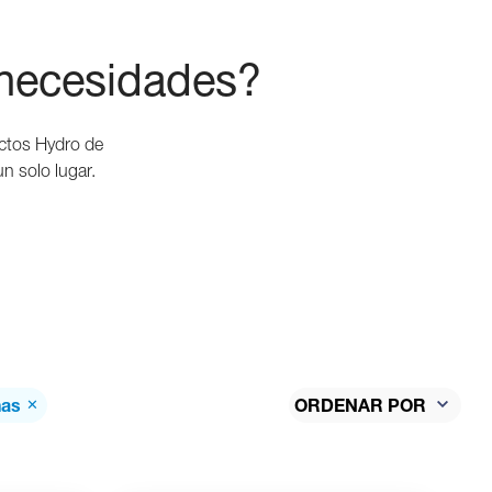
 necesidades?
uctos Hydro de
n solo lugar.
nas
✕