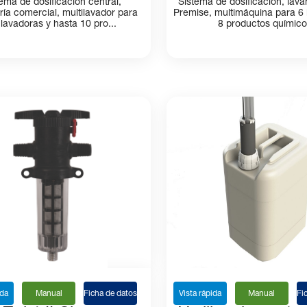
ema de dosificación central,
Sistema de dosificación, lav
ría comercial, multilavador para
Premise, multimáquina para 6 
 lavadoras y hasta 10 pro...
8 productos químic
ida
Manual
Ficha de datos
Vista rápida
Manual
Fi