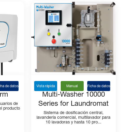
cha de datos
Vista rápida
Manual
Ficha de datos
arm
Multi-Washer 10000
Series for Laundromat
suarios de
el producto
Sistema de dosificación central,
lavandería comercial, multilavador para
10 lavadoras y hasta 10 pro...