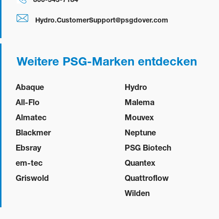
Hydro.CustomerSupport@psgdover.com
Weitere PSG-Marken entdecken
Abaque
Hydro
All-Flo
Malema
Almatec
Mouvex
Blackmer
Neptune
Ebsray
PSG Biotech
em-tec
Quantex
Griswold
Quattroflow
Wilden