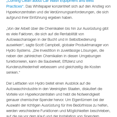
„Coming Clean about Car Wash Equipment and Best
Das Whitepaper konzentriert sich auf den Anstieg von
Practices“.
Hyperkonzentraten und die Verdünnungsanforderungen, die sich
aufgrund ihrer Einführung ergeben haben.
„Von der Arbeit über die Chemikalien bis hin zur Ausrüstung gibt
es viele Faktoren, die sich auf die Rentabilität von
Autowaschanlagen in der Bucht und in Selbstbedienung
auswirken“, sagte Scott Campbell, globaler Produktmanager von
Hydro Systems. „Die Investition in zuverlässige Lösungen, die
neben den zahlreichen Chemikalien in diesen Umgebungen
funktionieren, kann die Sauberkeit, Effizienz und
Kundenzufriedenheit verbessern und gleichzeitig die Kosten
senken.“
Der Leitfaden von Hydro bietet einen Ausblick auf die
Autowaschindustrie in den Vereinigten Staaten, diskutiert die
Vorteile von Hyperkonzentraten und hebt die Notwendigkeit
genauer chemischer Spender hervor. Um Eigentümern bei der
Auswahl der richtigen Ausrüstung für ihre Bedürfnisse zu helfen,
werden verschiedene Funktionen und Möglichkeiten beschrieben,
auf die sie vor dem Kauf und der Installation von Spendern