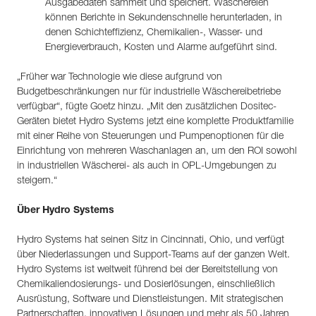
Ausgabedaten sammelt und speichert. Wäschereien
können Berichte in Sekundenschnelle herunterladen, in
denen Schichteffizienz, Chemikalien-, Wasser- und
Energieverbrauch, Kosten und Alarme aufgeführt sind.
„Früher war Technologie wie diese aufgrund von
Budgetbeschränkungen nur für industrielle Wäschereibetriebe
verfügbar“, fügte Goetz hinzu. „Mit den zusätzlichen Dositec-
Geräten bietet Hydro Systems jetzt eine komplette Produktfamilie
mit einer Reihe von Steuerungen und Pumpenoptionen für die
Einrichtung von mehreren Waschanlagen an, um den ROI sowohl
in industriellen Wäscherei- als auch in OPL-Umgebungen zu
steigern.“
Über Hydro Systems
Hydro Systems hat seinen Sitz in Cincinnati, Ohio, und verfügt
über Niederlassungen und Support-Teams auf der ganzen Welt.
Hydro Systems ist weltweit führend bei der Bereitstellung von
Chemikaliendosierungs- und Dosierlösungen, einschließlich
Ausrüstung, Software und Dienstleistungen. Mit strategischen
Partnerschaften, innovativen Lösungen und mehr als 50 Jahren