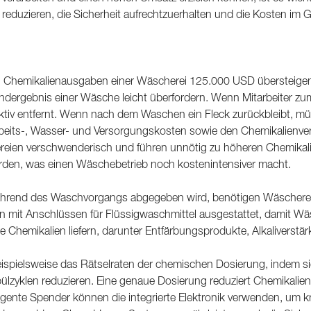
reduzieren, die Sicherheit aufrechtzuerhalten und die Kosten im G
en Chemikalienausgaben einer Wäscherei 125.000 USD übersteigen
 Endergebnis einer Wäsche leicht überfordern. Wenn Mitarbeiter 
ektiv entfernt. Wenn nach dem Waschen ein Fleck zurückbleibt, 
Arbeits-, Wasser- und Versorgungskosten sowie den Chemikalienve
eien verschwenderisch und führen unnötig zu höheren Chemikalie
erden, was einen Wäschebetrieb noch kostenintensiver macht.
ährend des Waschvorgangs abgegeben wird, benötigen Wäschereie
n mit Anschlüssen für Flüssigwaschmittel ausgestattet, damit 
emikalien liefern, darunter Entfärbungsprodukte, Alkaliverstärk
beispielsweise das Rätselraten der chemischen Dosierung, indem si
spülzyklen reduzieren. Eine genaue Dosierung reduziert Chemikal
lligente Spender können die integrierte Elektronik verwenden, um 