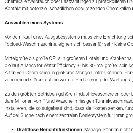
Chemikalienverbrauch oder Lastzählungen zu protokollieren und
Kontakt mit potenziell schädlichen oder reizenden Chemikalien
Auswählen eines Systems
Vor dem Kauf eines Ausgabesystems muss eine Einrichtung seine
Topload-Waschmaschine, eignen sich besser für sehr kleine Ope
Mittelgroße bis große OPLs in größeren Hotels und Krankenh
die laut Alliance for Water Efficiency 3- bis 30-mal größer sei
Arten von Chemikalien in größeren Mengen liefern können. Her
zunehmend stärker auf die weitere Reduzierung der Wartungs-,
Zu den größten Betrieben gehören Industriewaschereien oder
Jahr Millionen von Pfund Wäsche in riesigen Tunnelwaschmas
installieren, die so aufgebaut sind, dass sie Kosten senken, fu
Auf der Suche nach einem zentralen Dosiersystem für Ihren gr
Drahtlose Berichtsfunktionen
. Manager können nicht r