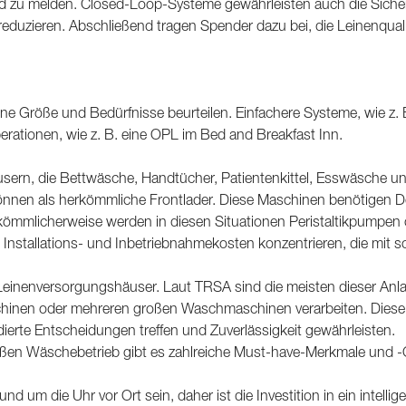
 zu melden. Closed-Loop-Systeme gewährleisten auch die Sicherhe
 reduzieren. Abschließend tragen Spender dazu bei, die Leinenqua
 Größe und Bedürfnisse beurteilen. Einfachere Systeme, wie z. B.
rationen, wie z. B. eine OPL im Bed and Breakfast Inn.
äusern, die Bettwäsche, Handtücher, Patientenkittel, Esswäsch
n können als herkömmliche Frontlader. Diese Maschinen benötigen Do
kömmlicherweise werden in diesen Situationen Peristaltikpumpen
 Installations- und Inbetriebnahmekosten konzentrieren, die mit 
 Leinenversorgungshäuser. Laut TRSA sind die meisten dieser An
chinen oder mehreren großen Waschmaschinen verarbeiten. Diese
ndierte Entscheidungen treffen und Zuverlässigkeit gewährleisten.
oßen Wäschebetrieb gibt es zahlreiche Must-have-Merkmale und -
und um die Uhr vor Ort sein, daher ist die Investition in ein int