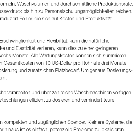
 Formeln, Waschvolumen und durchschnittliche Produktionsrate.
Wasserdruck bis hin zu Personalschulungsmöglichkeiten reichen.
uziert Fehler, die sich auf Kosten und Produktivität
rschwinglichkeit und Flexibilität, kann die natürliche
d Elastizität verlieren, kann dies zu einer geringeren
is sechs Monate. Alle Wartungskosten können sich summieren;
n Gesamtkosten von 10 US-Dollar pro Rohr alle drei Monate
rdosierung und zusätzlichen Platzbedarf. Um genaue Dosierungs-
rn.
sche verarbeiten und über zahlreiche Waschmaschinen verfügen,
eschlangen effizient zu dosieren und verhindert teure
inem kompakten und zugänglichen Spender. Kleinere Systeme, die
hinaus ist es einfach, potenzielle Probleme zu lokalisieren