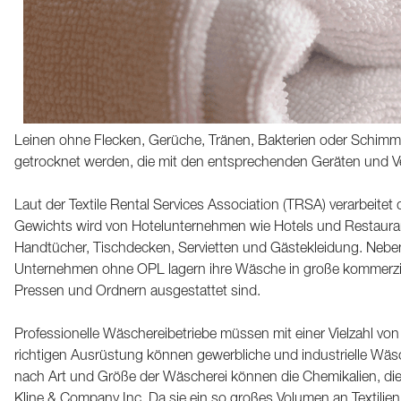
Leinen ohne Flecken, Gerüche, Tränen, Bakterien oder Schimmel
getrocknet werden, die mit den entsprechenden Geräten und Ver
Laut der Textile Rental Services Association (TRSA) verarbeitet
Gewichts wird von Hotelunternehmen wie Hotels und Restaurants
Handtücher, Tischdecken, Servietten und Gästekleidung. Neben
Unternehmen ohne OPL lagern ihre Wäsche in große kommerziel
Pressen und Ordnern ausgestattet sind.
Professionelle Wäschereibetriebe müssen mit einer Vielzahl vo
richtigen Ausrüstung können gewerbliche und industrielle Wäs
nach Art und Größe der Wäscherei können die Chemikalien, die
Kline & Company Inc. Da sie ein so großes Volumen an Textili