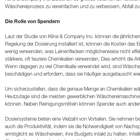
Wäschereiprozess zu vereinfachen und zu verbessern, Abfall zu 
Die Rolle von Spendern
Laut der Studie von Kline & Company Inc. können die jährlich
Regelung der Dosierung installiert ist, können die Kosten das
wenig verwenden, was Leinenflecken möglicherweise nicht eff
stärkere, oft teurere Chemikalien verwenden. Dies erhöht die 
Wenn dagegen zu viel Chemikalie verwendet wird, sind Wäscher
beschädigen und erfordern, dass sie häufiger ausgetauscht w
Um sicherzustellen, dass die genaue Menge an Chemikalien w
Heutzutage sind die meisten gewerblichen Wäschereimaschine
können. Neben Reinigungsmitteln können Spender auch andere Ch
Dosiersysteme bieten eine Vielzahl von Vorteilen. Sie nehmen 
auch die Produktivität, indem sie die Notwendigkeit von Nach
ermöglicht es Wäschereien, ihre Budgets intakt zu halten. Inte