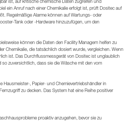
ar ist, auf kritische chemische Daten zugreifen und
n Anruf nach einer Chemikalie erfolgt ist, prüft Dositec auf
ließt. Regelmäßige Alarme können auf Wartungs- oder
Booster-Tank oder -Hardware hinzuzufügen, um den
pielsweise können die Daten den Facility Managern helfen zu
er Chemikalie, die tatsächlich dosiert wurde, vergleichen. Wenn
rlich ist. Das Durchflussmessgerät von Dositec ist unglaublich
d so zuversichtlich, dass sie die Wäsche mit den vom
te Hausmeister-, Papier- und Chemievertriebshändler in
rnzugriff zu decken. Das System hat eine Reihe positiver
aschhausprobleme proaktiv anzugehen, bevor sie zu