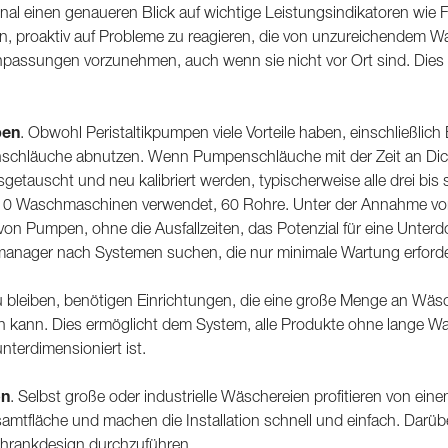
nal einen genaueren Blick auf wichtige Leistungsindikatoren wie
ern, proaktiv auf Probleme zu reagieren, die von unzureichendem 
assungen vorzunehmen, auch wenn sie nicht vor Ort sind. Dies red
pen
. Obwohl Peristaltikpumpen viele Vorteile haben, einschließlich E
hläuche abnutzen. Wenn Pumpenschläuche mit der Zeit an Dicke un
getauscht und neu kalibriert werden, typischerweise alle drei b
er 10 Waschmaschinen verwendet, 60 Rohre. Unter der Annahme vo
 von Pumpen, ohne die Ausfallzeiten, das Potenzial für eine Unte
anager nach Systemen suchen, die nur minimale Wartung erforde
u bleiben, benötigen Einrichtungen, die eine große Menge an Wä
kann. Dies ermöglicht dem System, alle Produkte ohne lange Wart
terdimensioniert ist.
on
. Selbst große oder industrielle Wäschereien profitieren von e
tfläche und machen die Installation schnell und einfach. Darüber 
chrankdesign durchzuführen.