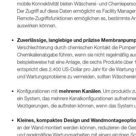
mobile Konnektivität bieten Wäscherei- und Chemieperso
Der Zugriff auf diese Daten ermöglicht es Facility Manag
Remote-Zugriffsfunktionen ermöglichen es, bestimmte Anp
auswirken können.
Zuverlässige, langlebige und präzise Membranpum
Verschlechterung durch chemischen Kontakt die Pumpensc
Chemikalienabgabe führen, wenn sie nicht regelmäßig aus
beispielsweise hat eine Anlage, die sechs Produkte üb
entspricht dies 2.400 US-Dollar pro Jahr für die Wartung
und Wartungsprobleme zu vermeiden, sollten Wäschereim
mehreren Kanälen
Konfigurationen mit
. Um produktiv z
ein System, das mehrere Kanalkonfigurationen aufnehmen 
Verzögerungen, die auftreten können, wenn das System un
Kleines, kompaktes Design und Wandmontageopti
an der Wand montiert werden können, reduzieren die Gesam
und regelmäßige Wartungsarbeiten mit einem einzigen S