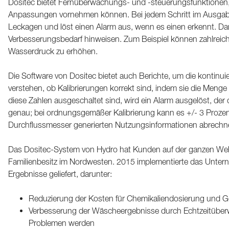
Dositec bietet Fernüberwachungs- und -steuerungsfunktionen, m
Anpassungen vornehmen können. Bei jedem Schritt im Ausgabepr
Leckagen und löst einen Alarm aus, wenn es einen erkennt. Da
Verbesserungsbedarf hinweisen. Zum Beispiel können zahlrei
Wasserdruck zu erhöhen.
Die Software von Dositec bietet auch Berichte, um die kontinui
verstehen, ob Kalibrierungen korrekt sind, indem sie die Menge
diese Zahlen ausgeschaltet sind, wird ein Alarm ausgelöst, der 
genau; bei ordnungsgemäßer Kalibrierung kann es +/- 3 Prozent 
Durchflussmesser generierten Nutzungsinformationen abrechn
Das Dositec-System von Hydro hat Kunden auf der ganzen Welt z
Familienbesitz im Nordwesten. 2015 implementierte das Untern
Ergebnisse geliefert, darunter:
Reduzierung der Kosten für Chemikaliendosierung und 
Verbesserung der Wäscheergebnisse durch Echtzeitüberw
Problemen werden