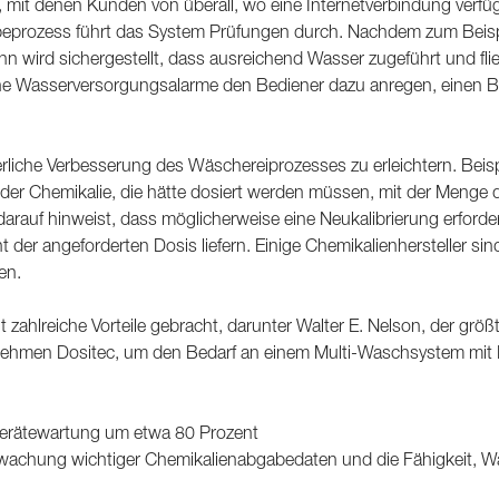
it denen Kunden von überall, wo eine Internetverbindung verfügb
ozess führt das System Prüfungen durch. Nachdem zum Beispiel ei
nn wird sichergestellt, dass ausreichend Wasser zugeführt und f
che Wasserversorgungsalarme den Bediener dazu anregen, einen 
erliche Verbesserung des Wäschereiprozesses zu erleichtern. Beis
 der Chemikalie, die hätte dosiert werden müssen, mit der Menge d
darauf hinweist, dass möglicherweise eine Neukalibrierung erforde
der angeforderten Dosis liefern. Einige Chemikalienhersteller sin
en.
ahlreiche Vorteile gebracht, darunter Walter E. Nelson, der größ
ehmen Dositec, um den Bedarf an einem Multi-Waschsystem mit Fe
Gerätewartung um etwa 80 Prozent
achung wichtiger Chemikalienabgabedaten und die Fähigkeit, W