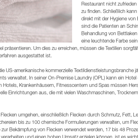
Restaurant nicht zufriede
zu finden. Schließlich kan
direkt mit der Hygiene vo
sind die Patienten an Sch
Behandlung von Bettlaken 
eine leuchtende Farbe sein 
 präsentieren. Um dies zu erreichen, müssen die Textilien sorgfä
fahren ausgestattet ist.
 die US-amerikanische kommerzielle Textildienstleistungsbranche j
 verwaltet. In seiner On-Premise Laundry (OPL) kann ein Hotel e
 Hotels, Krankenhäusern, Fitnesscentern und Spas müssen Herste
le Einrichtungen aus, die mit vielen Waschmaschinen, Trocknern
n Flecken umgehen, einschließlich Flecken durch Schmutz, Fett, Le
chereien bis zu 100 chemische Formulierungen verwalten, um Flec
 zur Bekämpfung von Flecken verwendet werden, 17 bis 48 Prozen
en verarbeiten und einen hohen Umsatz erzielen können, ist es wi