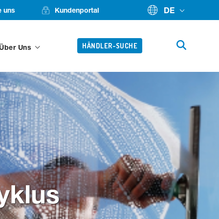
DE
e uns
Kundenportal
HÄNDLER-SUCHE
 Über Uns
yklus