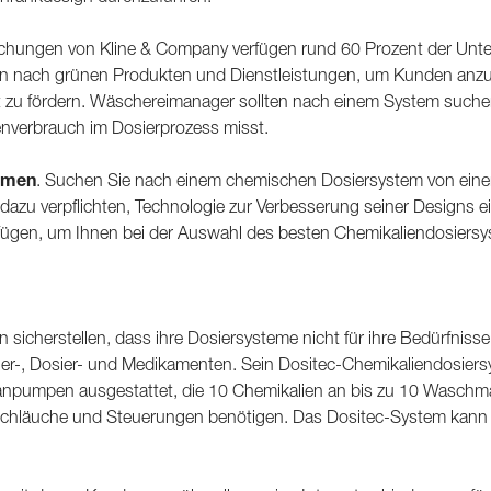
chungen von Kline & Company verfügen rund 60 Prozent der Unte
en nach grünen Produkten und Dienstleistungen, um Kunden anz
t zu fördern. Wäschereimanager sollten nach einem System suche
nverbrauch im Dosierprozess misst.
ehmen
. Suchen Sie nach einem chemischen Dosiersystem von eine
ich dazu verpflichten, Technologie zur Verbesserung seiner Desig
fügen, um Ihnen bei der Auswahl des besten Chemikaliendosiersyst
sicherstellen, dass ihre Dosiersysteme nicht für ihre Bedürfnisse
sier-, Dosier- und Medikamenten. Sein Dositec-Chemikaliendosiers
npumpen ausgestattet, die 10 Chemikalien an bis zu 10 Waschma
n Schläuche und Steuerungen benötigen. Das Dositec-System kann a