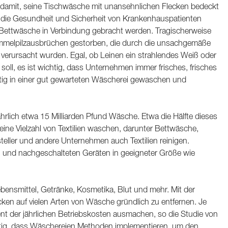
n damit, seine Tischwäsche mit unansehnlichen Flecken bedeckt
n die Gesundheit und Sicherheit von Krankenhauspatienten
n Bettwäsche in Verbindung gebracht werden. Tragischerweise
immelpilzausbrüchen gestorben, die durch die unsachgemäße
verursacht wurden. Egal, ob Leinen ein strahlendes Weiß oder
soll, es ist wichtig, dass Unternehmen immer frisches, frisches
ltig in einer gut gewarteten Wäscherei gewaschen und
ährlich etwa 15 Milliarden Pfund Wäsche. Etwa die Hälfte dieses
ine Vielzahl von Textilien waschen, darunter Bettwäsche,
ller und andere Unternehmen auch Textilien reinigen.
 und nachgeschalteten Geräten in geeigneter Größe wie
bensmittel, Getränke, Kosmetika, Blut und mehr. Mit der
ken auf vielen Arten von Wäsche gründlich zu entfernen. Je
t der jährlichen Betriebskosten ausmachen, so die Studie von
chtig, dass Wäschereien Methoden implementieren, um den