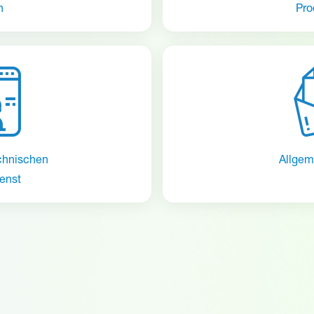
n
Pro
chnischen
Allgem
enst