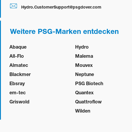
Hydro.CustomerSupport@psgdover.com
Weitere PSG-Marken entdecken
Abaque
Hydro
All-Flo
Malema
Almatec
Mouvex
Blackmer
Neptune
Ebsray
PSG Biotech
em-tec
Quantex
Griswold
Quattroflow
Wilden