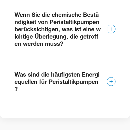
Im Allgemeinen verfügen Peristaltikpumpen über
gewisse Fähigkeiten beim Pumpen in den
Wenn Sie die chemische Bestä
Gegendruck. Die meisten Peristaltikpumpen
können bis zu 45 psi (oder 3 bar) in Gegendruck
ndigkeit von Peristaltikpumpen
pumpen.
berücksichtigen, was ist eine w
ichtige Überlegung, die getroff
en werden muss?
Die Kompatibilität des Rohrmaterials ist die
wichtigste Überlegung bei der Entscheidung
Was sind die häufigsten Energi
über die chemische Kompatibilität.
equellen für Peristaltikpumpen
?
Strom und Batteriestrom sind die häufigsten
Energiequellen.