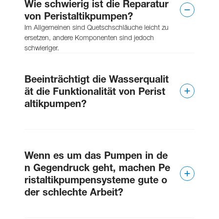
Wie schwierig ist die Reparatur
von Peristaltikpumpen?
Im Allgemeinen sind Quetschschläuche leicht zu
ersetzen, andere Komponenten sind jedoch
schwieriger.
Beeinträchtigt die Wasserqualit
ät die Funktionalität von Perist
altikpumpen?
Nein. Da kein Wasser in die
Schlauchquetschpumpe gelangt, ist die
Wenn es um das Pumpen in de
Leistung unabhängig von der Wasserqualität.
n Gegendruck geht, machen Pe
ristaltikpumpensysteme gute o
der schlechte Arbeit?