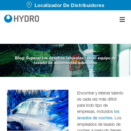
Localizador De Distribuidores
Blog: Superar los desafíos laborales con el equipo de
lavado de automóviles adecuado
Encontrar y retener talento
es cada vez más difícil
para todo tipo de
empresas, incluidos
los
. Los
lavados de coches
empleados de lavado de
coches a menudo tienen