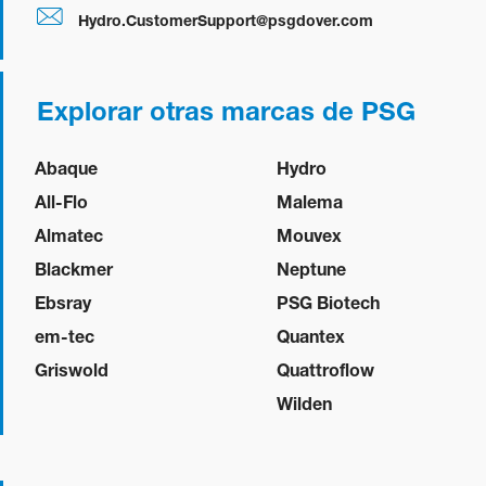
Hydro.CustomerSupport@psgdover.com
Explorar otras marcas de PSG
Abaque
Hydro
All-Flo
Malema
Almatec
Mouvex
Blackmer
Neptune
Ebsray
PSG Biotech
em-tec
Quantex
Griswold
Quattroflow
Wilden