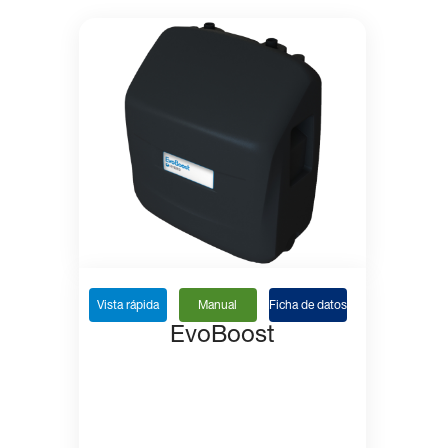
Vista rápida
Manual
Ficha de datos
EvoBoost