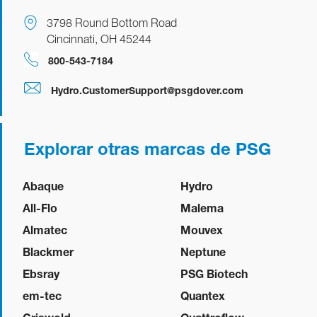
3798 Round Bottom Road
Cincinnati, OH 45244
800-543-7184
Hydro.CustomerSupport@psgdover.com
Explorar otras marcas de PSG
Abaque
Hydro
All-Flo
Malema
Almatec
Mouvex
Blackmer
Neptune
Ebsray
PSG Biotech
em-tec
Quantex