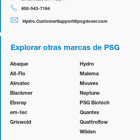
800-543-7184
Hydro.CustomerSupport@psgdover.com
Explorar otras marcas de PSG
Abaque
Hydro
All-Flo
Malema
Almatec
Mouvex
Blackmer
Neptune
Ebsray
PSG Biotech
em-tec
Quantex
Griswold
Quattroflow
Wilden