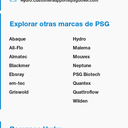
Hydro.CustomerSupport@psgdover.com
Explorar otras marcas de PSG
Abaque
Hydro
All-Flo
Malema
Almatec
Mouvex
Blackmer
Neptune
Ebsray
PSG Biotech
em-tec
Quantex
Griswold
Quattroflow
Wilden