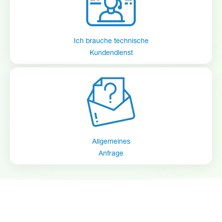
Handle Sleeve,
9
10089838
Black
Ich brauche technische
Kundendienst
10
10027209
Metering tip kit
11
500814
Tubing
12
509900
Ceramic weight
13
609600
Foot strainer
Allgemeines
Anfrage