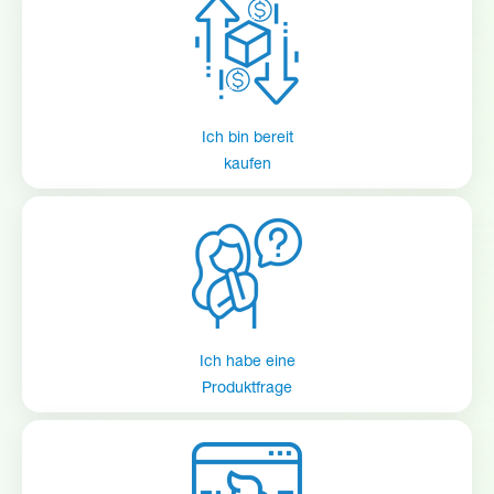
1
10089824
Cabinet back
Im Gegensatz zu anderen Geräten kann derselbe Spender sowohl für
Sprüh- als auch für Schaumchemikalien verwendet werden.
Abhängig von der Art und Weise, wie Sie die Chemie anwenden
2
10092102
Eductor Assembly
möchten, können Sie zwischen Schaum- und Sprühoptionen
wechseln, ohne zusätzliche Ausrüstung kaufen zu müssen.
Gear & Bracket
3
10092105
Ich bin bereit
Assembly
kaufen
4
10059204
Elbow
5
10048302
Connecting Tube
Check Valve, 3 psi,
6
10069270
Viton
Ich habe eine
Produktfrage
7
10089826
Handle, Ball Valve
8
10084080
Ball Valve