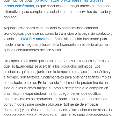
que muchos optan
porautomatizar o externalizar las tediosas
, lo que conduce a un mayor interés en métodos
tareas domésticas
alternativos para completar la colada, como los servicios de lavado y
doblado.
Algunas lavanderías están incluso experimentando cambios
tecnológicos y de diseño, como la transición a la paga sin contacto y
la adición
. Estos sitios están invirtiendo para
deWi-Fi y cafeterías
modernizar el negocio y hacer de la lavandería un espacio atractivo
que los consumidores desean visitar.
Un aspecto adicional que también puede evolucionar es la forma en
que las lavanderías se acercan a los productos químicos. Los
productos químicos, junto con la temperatura, la acción mecánica y
el tiempo, son factores fundamentales para obtener sábanas limpias
en cualquier entorno. En la lavandería, el modelo predominante ha
sido que los clientes traigan su propio detergente o lo compren en
una máquina expendedora in situ. Luego, tienen que dosificar
manualmente estos productos. El modelo no es cómodo para los
consumidores (que pueden olvidarse fácilmente de empacar
detergente) y no ofrece mucho en cuanto a selección en términos de
tipos de productos químicos (p. ej., lejía, suavizante y detergentes) o