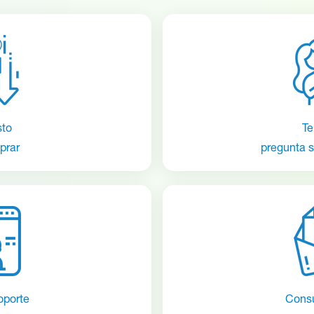
sto
Te
prar
pregunta s
oporte
Consu