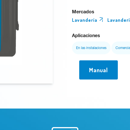
Mercados
Lavandería
Lavander
Aplicaciones
En las instalaciones
Comercia
Manual