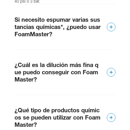
3/4" PVC
40 psi o 3 bar.
21
419337
hose nipple
Si necesito espumar varias sus
NOT
tancias químicas*, ¿puedo usar
SHOWN:
FoamMaster?
Nozzle (inside
419301
Key #16)
Sí. Hay modelos FoamMaster que pueden
manejar dos químicas.
¿Cuál es la dilución más fina q
Suction tube,
6400-A
1/2" x 6'
ue puedo conseguir con Foam
Master?
372900
Clamp
500:1 con la unidad HYD898.
3/4" clear
419339
hose
¿Qué tipo de productos químic
(discharge)
os se pueden utilizar con Foam
Master?
Vinyl hose