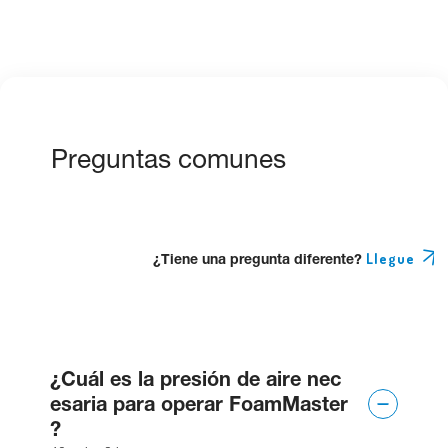
15
2330-R
Bushing
16
419303
Reducing tee
Metering tip
Preguntas comunes
17
690015
(inside barb) -
kit
18
615000
Bracket
¿Tiene una pregunta diferente?
Llegue
Bung adaptor
19
6162-A
assembly
¿Cuál es la presión de aire nec
Bushing, 3/4"
20
271900
x 1"
esaria para operar FoamMaster
?