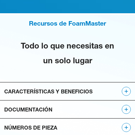
Recursos de FoamMaster
Todo lo que necesitas en
un solo lugar
CARACTERÍSTICAS Y BENEFICIOS
DOCUMENTACIÓN
Reduce el coste de propiedad en un 50 %,
ya que el mismo dispensador puede
NÚMEROS DE PIEZA
procesar más de una química