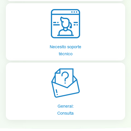
washer
Swivel
10
276700
connector
11
10080320
Ball valve
Necesito soporte
técnico
12
230200
Close nipple
Eductor
assembly, 3.5
13
203700
GPM
(includes 13a
check valve)
General:
13a
636900
Check valve
Consulta
14
604400
Hex nipple